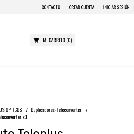
CONTACTO
CREAR CUENTA
INICIAR SESIÓN
MI CARRITO
(
0
)
OS OPTICOS
Duplicadores-Teleconverter
eleconverter x3
to Teleplus