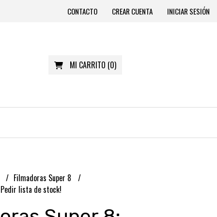
CONTACTO
CREAR CUENTA
INICIAR SESIÓN
MI CARRITO
(
0
)
S
Filmadoras Super 8
Pedir lista de stock!
oras Super 8: