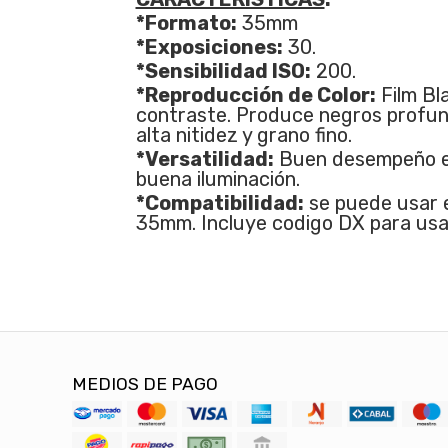
*Formato:
35mm
*Exposiciones:
30.
*Sensibilidad ISO:
200.
*Reproducción de Color:
Film Bl
contraste. Produce negros profun
alta nitidez y grano fino.
*Versatilidad:
Buen desempeño en 
buena iluminación.
*Compatibilidad:
se puede usar 
35mm. Incluye codigo DX para usa
MEDIOS DE PAGO